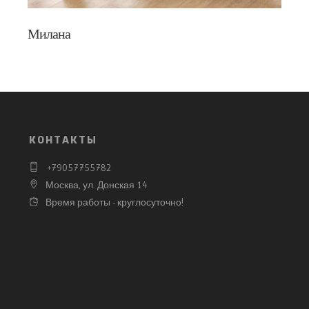
Милана
КОНТАКТЫ
+79057755782
Москва, ул. Донская 14
Время работы - круглосуточно!